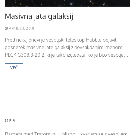
Masivna jata galaksij
APRIL 23, 2018
Pred nekaj dnevi je vesoljski teleskop Hubble objavil
posnetek masivne jate galaksij z nevsakdanjim imenom
PLCK G308.3-20.2, ki je tako izgledala, ko je bilo vesolje…
VEČ
OPIS
Razpeta med Trstom in Ljubljano, ukvarjam se z vesoljem