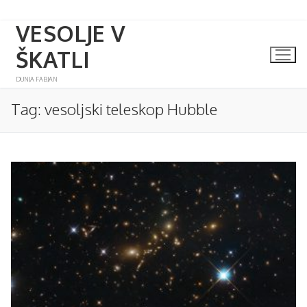
VESOLJE V
Skip
to
ŠKATLI
content
DUNJA FABJAN
Tag:
vesoljski teleskop Hubble