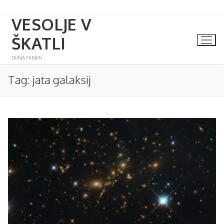
VESOLJE V
Skip
to
ŠKATLI
content
DUNJA FABJAN
Tag:
jata galaksij