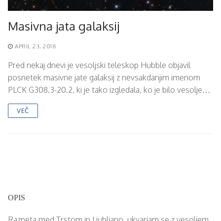
Masivna jata galaksij
APRIL 23, 2018
Pred nekaj dnevi je vesoljski teleskop Hubble objavil
posnetek masivne jate galaksij z nevsakdanjim imenom
PLCK G308.3-20.2, ki je tako izgledala, ko je bilo vesolje…
VEČ
OPIS
Razpeta med Trstom in Ljubljano, ukvarjam se z vesoljem