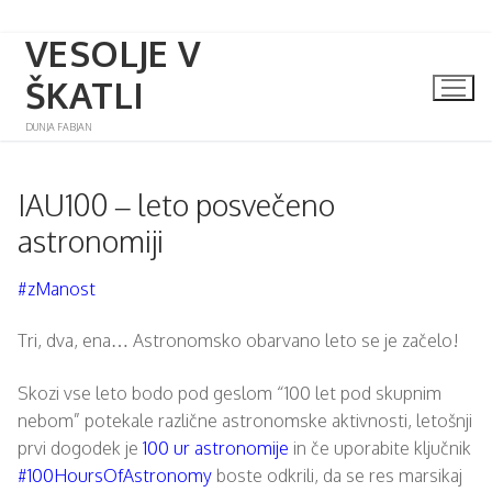
VESOLJE V
Skip
to
ŠKATLI
content
DUNJA FABJAN
IAU100 – leto posvečeno
astronomiji
#zManost
Tri, dva, ena… Astronomsko obarvano leto se je začelo!
Skozi vse leto bodo pod geslom “100 let pod skupnim
nebom” potekale različne astronomske aktivnosti, letošnji
prvi dogodek je
100 ur astronomije
in če uporabite ključnik
#100HoursOfAstronomy
boste odkrili, da se res marsikaj