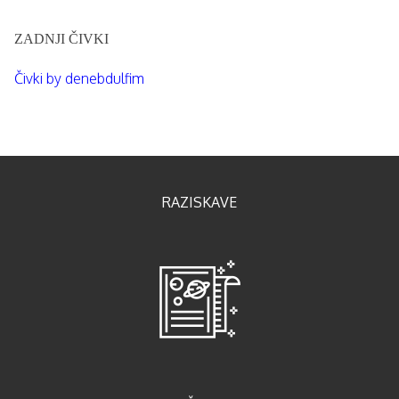
ZADNJI ČIVKI
Čivki by denebdulfim
RAZISKAVE