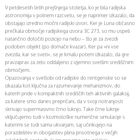
V petdesetih letih prejšnjega stoletja, ko je bila radijska
astronomija v polnem razcvetu, se je naprimer izkazalo, da
obstajajo izredno močni radijski izvori. Ker je Luna občasno
prečkala območje radijskega izvora 3C 273, so mu uspeli
natančno določiti pozicijo na nebu – šlo je za zvezdi
podoben objekt (po domače kvazar). Ker pa »ni vse
zvezda, kar se sveti«, se je kmalu potem izkazalo, da gre
pravzaprav za zelo oddaljeno z izjemno svetlim središčnim
območjem.
Opazovanja v svetlobi od radijske do rentgenske so se
izkazala kot ključna za razumevanje mehanizmov, do
katerih pride v kompaktnih središčih teh aktivnih galaksij,
za katere smo danes prepričani, da v svoji notranjosti
skrivajo supermasivno črno luknjo. Take črne luknje
vključujemo tudi v kozmološke numerične simulacije s
katerimi se tudi sama ukvarjam, saj učinkujejo na
porazdelitev in obogatitev plina prisotnega v večjih