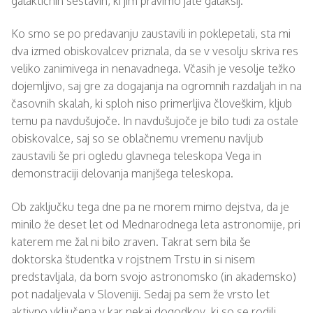
galaktičnih sestavih, ki jim pravimo jate galaksij.
Ko smo se po predavanju zaustavili in poklepetali, sta mi
dva izmed obiskovalcev priznala, da se v vesolju skriva res
veliko zanimivega in nenavadnega. Včasih je vesolje težko
dojemljivo, saj gre za dogajanja na ogromnih razdaljah in na
časovnih skalah, ki sploh niso primerljiva človeškim, kljub
temu pa navdušujoče. In navdušujoče je bilo tudi za ostale
obiskovalce, saj so se oblačnemu vremenu navljub
zaustavili še pri ogledu glavnega teleskopa Vega in
demonstraciji delovanja manjšega teleskopa.
Ob zaključku tega dne pa ne morem mimo dejstva, da je
minilo že deset let od Mednarodnega leta astronomije, pri
katerem me žal ni bilo zraven. Takrat sem bila še
doktorska študentka v rojstnem Trstu in si nisem
predstavljala, da bom svojo astronomsko (in akademsko)
pot nadaljevala v Sloveniji. Sedaj pa sem že vrsto let
aktivno vključena v kar nekaj dogodkov, ki so se rodili