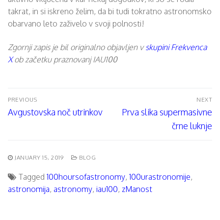
takrat, in si iskreno želim, da bi tudi tokratno astronomsko
obarvano leto zaživelo v svoji polnosti!
Zgornji zapis je bil originalno objavljen v
skupini Frekvenca
X
ob začetku praznovanj IAU100
Post
PREVIOUS
NEXT
navigation
Previous
Next
Avgustovska noč utrinkov
Prva slika supermasivne
post:
post:
črne luknje
JANUARY 15, 2019
BLOG
Tagged
100hoursofastronomy
,
100urastronomije
,
astronomija
,
astronomy
,
iau100
,
zManost